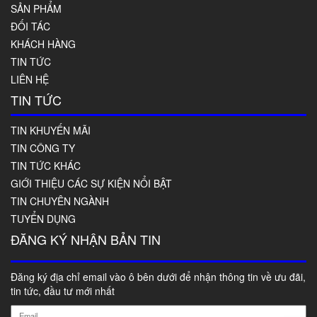
SẢN PHẨM
ĐỐI TÁC
KHÁCH HÀNG
TIN TỨC
LIÊN HỆ
TIN TỨC
TIN KHUYẾN MÃI
TIN CÔNG TY
TIN TỨC KHÁC
GIỚI THIỆU CÁC SỰ KIỆN NỔI BẬT
TIN CHUYÊN NGÀNH
TUYỂN DỤNG
ĐĂNG KÝ NHẬN BẢN TIN
Đăng ký địa chỉ email vào ô bên dưới để nhận thông tin về ưu đãi,
tin tức, đầu tư mới nhất