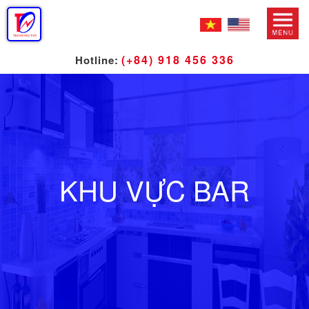
(+84) 918 456 336
Hotline:
KHU VỰC BAR