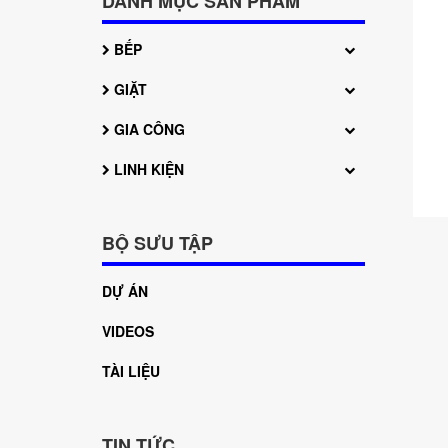
DANH MỤC SẢN PHẨM
BẾP
GIẶT
GIA CÔNG
LINH KIỆN
BỘ SƯU TẬP
DỰ ÁN
VIDEOS
TÀI LIỆU
TIN TỨC