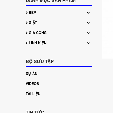
DANH MỤC SẢN PHẨM
BẾP
GIẶT
GIA CÔNG
LINH KIỆN
BỘ SƯU TẬP
DỰ ÁN
VIDEOS
TÀI LIỆU
TIN TỨC